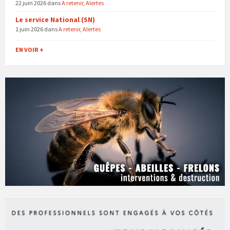
22 juin 2026
dans
A retenir
,
Alertes
Le service National (SN)
1 juin 2026
dans
A retenir
,
Alertes
EN VOIR +