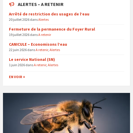
ALERTES – A RETENIR
Arrêté de restriction des usages de l’eau
20 juillet 2026
dans
Alertes
Fermeture de la permanence du Foyer Rural
19 juillet 2026
dans
A retenir
CANICULE – Economisons l’eau
22 juin 2026
dans
A retenir
,
Alertes
Le service National (SN)
1 juin 2026
dans
A retenir
,
Alertes
EN VOIR +